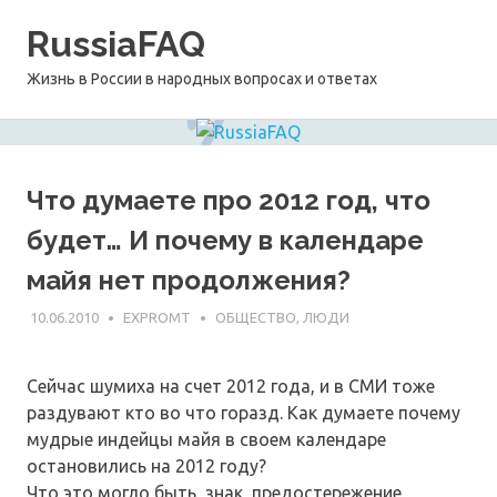
Перейти
RussiaFAQ
к
содержимому
Жизнь в России в народных вопросах и ответах
Что думаете про 2012 год, что
будет… И почему в календаре
майя нет продолжения?
10.06.2010
EXPROMT
ОБЩЕСТВО, ЛЮДИ
Сейчас шумиха на счет 2012 года, и в СМИ тоже
раздувают кто во что горазд. Как думаете почему
мудрые индейцы майя в своем календаре
остановились на 2012 году?
Что это могло быть, знак, предостережение,