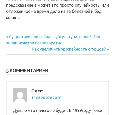
предсказание а может это просто случайность, или
отложенное на время дело из за болезней и бед
майя…
Предыдущая
Навигация
Существует ли сейчас субкультура хиппи? Или
запись:
хиппи исчезли безвозвратно…
по
Следующая
Как увеличить урожайность огурцов?
запись:
записям
5 КОММЕНТАРИЕВ
Олег
:
10.06.2010 в 20:03
Думаю что ничего не будет. В 1999году тоже