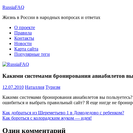
Перейти
RussiaFAQ
к
Жизнь в России в народных вопросах и ответах
содержимому
О проекте
Правила
Контакты
Новости
Карта сайта
Популярные теги
Какими системами бронирования авиабилетов вы
12.07.2010
Наталлия
Туризм
Какими системами бронирования авиабилетов вы пользуетесь? 
ошибиться и выбрать правильный сайт? Я еще нигде не брониро
Навигация
Предыдущая
Как добраться из Шереметьево 1 в Домодедово с ребенком?
запись:
Следующая
Как бороться с колорадским жуком — идея!
по
запись:
записям
Один комментарий