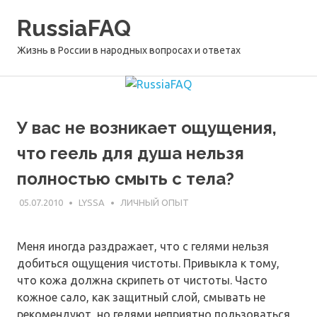
Перейти
RussiaFAQ
к
содержимому
Жизнь в России в народных вопросах и ответах
У вас не возникает ощущения,
что геель для душа нельзя
полностью смыть с тела?
05.07.2010
LYSSA
ЛИЧНЫЙ ОПЫТ
Меня иногда раздражает, что с гелями нельзя
добиться ощущения чистоты. Привыкла к тому,
что кожа должна скрипеть от чистоты. Часто
кожное сало, как защитный слой, смывать не
рекомендуют, но гелями неприятно пользоваться