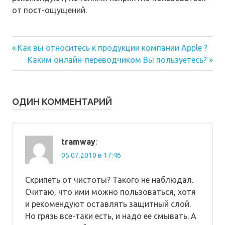
от пост-ощущений.
Предыдущая
Навигация
Как вы относитесь к продукции компании Apple ?
запись:
Следующая
Каким онлайн-переводчиком Вы пользуетесь?
по
запись:
записям
ОДИН КОММЕНТАРИЙ
tramway
:
05.07.2010 в 17:46
Скрипеть от чистоты? Такого не наблюдал.
Считаю, что ими можно пользоваться, хотя
и рекомендуют оставлять защитный слой.
Но грязь все-таки есть, и надо ее смывать. А