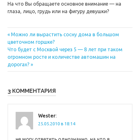
На что Вы обращаете основное внимание — на
глаза, лицо, грудь или на фигуру девушки?
Предыдущая
Навигация
Можно ли вырастить сосну дома в большом
запись:
цветочном горшке?
по
Следующая
Что будет с Москвой через 5 — 8 лет при таком
запись:
записям
огромном росте и количестве автомашин на
дорогах?
3 КОММЕНТАРИЯ
Wester
:
25.05.2010 в 18:14
не могу ответить однозначно, на что я