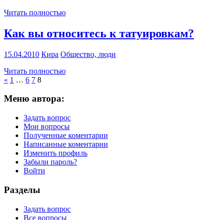
Читать полностью
Как вы относитесь к татуировкам?
15.04.2010
Кира
Общество, люди
Читать полностью
Навигация
Предыдущие
«
1
…
6
7
8
записи
по
Меню автора:
записям
Задать вопрос
Мои вопросы
Полученные коментарии
Написанные коментарии
Изменить профиль
Забыли пароль?
Войти
Разделы
Задать вопрос
Все вопросы