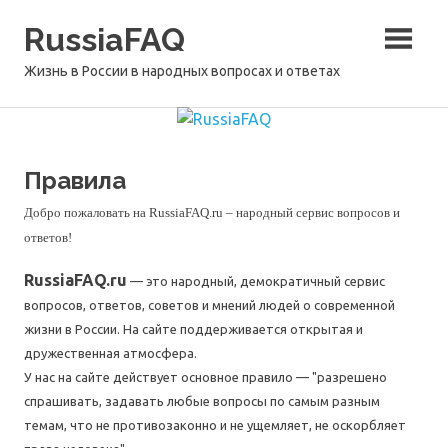
Перейти
RussiaFAQ
к
содержимому
Жизнь в России в народных вопросах и ответах
Правила
Добро пожаловать на RussiaFAQ.ru – народный сервис вопросов и
ответов!
RussiaFAQ.ru
— это народный, демократичный сервис
вопросов, ответов, советов и мнений людей о современной
жизни в России. На сайте поддерживается открытая и
дружественная атмосфера.
У нас на сайте действует основное правило — "разрешено
спрашивать, задавать любые вопросы по самым разным
темам, что не противозаконно и не ущемляет, не оскорбляет