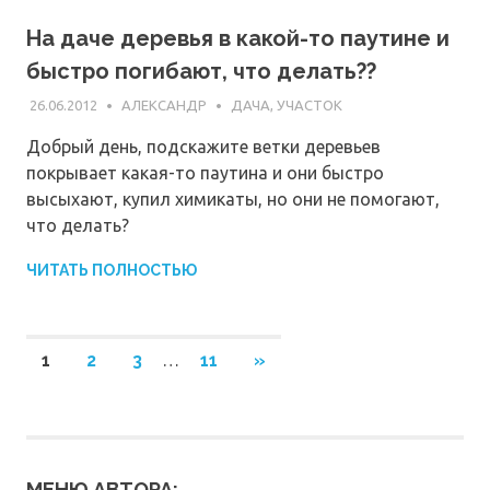
На даче деревья в какой-то паутине и
быстро погибают, что делать??
26.06.2012
АЛЕКСАНДР
ДАЧА, УЧАСТОК
Добрый день, подскажите ветки деревьев
покрывает какая-то паутина и они быстро
высыхают, купил химикаты, но они не помогают,
что делать?
ЧИТАТЬ ПОЛНОСТЬЮ
Навигация
СЛЕДУЮЩИЕ
1
2
3
…
11
»
ЗАПИСИ
по
записям
МЕНЮ АВТОРА: