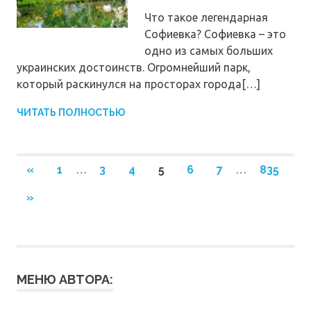
Что такое легендарная
Софиевка? Софиевка – это
одно из самых больших
украинских достоинств. Огромнейший парк,
который раскинулся на просторах города[…]
ЧИТАТЬ ПОЛНОСТЬЮ
Навигация
ПРЕДЫДУЩИЕ
«
1
…
3
4
5
6
7
…
835
ЗАПИСИ
по
СЛЕДУЮЩИЕ
»
ЗАПИСИ
записям
МЕНЮ АВТОРА: