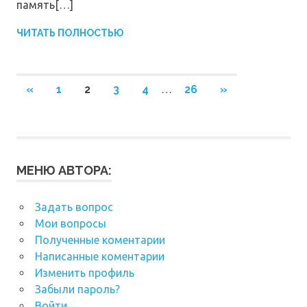
память[…]
ЧИТАТЬ ПОЛНОСТЬЮ
Навигация
ПРЕДЫДУЩИЕ
СЛЕДУЮЩИЕ
«
1
2
3
4
…
26
»
ЗАПИСИ
ЗАПИСИ
по
записям
МЕНЮ АВТОРА:
Задать вопрос
Мои вопросы
Полученные коментарии
Написанные коментарии
Изменить профиль
Забыли пароль?
Войти