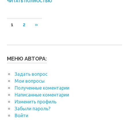
ЧИТАТЬ ПОЛНОСТЬЮ
Навигация
СЛЕДУЮЩИЕ
1
2
»
ЗАПИСИ
по
записям
МЕНЮ АВТОРА:
Задать вопрос
Мои вопросы
Полученные коментарии
Написанные коментарии
Изменить профиль
Забыли пароль?
Войти