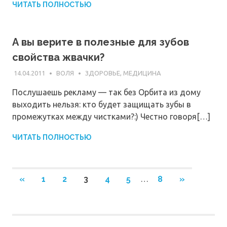
ЧИТАТЬ ПОЛНОСТЬЮ
А вы верите в полезные для зубов
свойства жвачки?
14.04.2011
ВОЛЯ
ЗДОРОВЬЕ, МЕДИЦИНА
Послушаешь рекламу — так без Орбита из дому
выходить нельзя: кто будет защищать зубы в
промежутках между чистками?:) Честно говоря[…]
ЧИТАТЬ ПОЛНОСТЬЮ
Навигация
ПРЕДЫДУЩИЕ
СЛЕДУЮЩ
«
1
2
3
4
5
…
8
»
ЗАПИСИ
ЗАПИСИ
по
записям