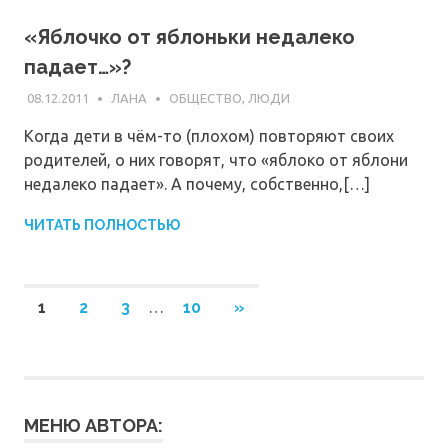
«Яблочко от яблоньки недалеко
падает…»?
08.12.2011
ЛАНА
ОБЩЕСТВО, ЛЮДИ
Когда дети в чём-то (плохом) повторяют своих
родителей, о них говорят, что «яблоко от яблони
недалеко падает». А почему, собственно,[…]
ЧИТАТЬ ПОЛНОСТЬЮ
Навигация
СЛЕДУЮЩИЕ
1
2
3
…
10
»
ЗАПИСИ
по
записям
МЕНЮ АВТОРА: