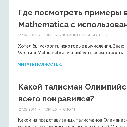
Где посмотреть примеры 
Mathematica с использов
27.02.2011
TORRES
КОМПЬЮТЕРЫ, ГАДЖЕТЫ
Хотел бы ускорить некоторые вычисления. Знаю
Wolfram Mathematica, и в ней есть возможность[
ЧИТАТЬ ПОЛНОСТЬЮ
Какой талисман Олимпийск
всего понравился?
27.02.2011
TORRES
СПОРТ
Какой из представленных талисманов Олимпийски
может, вы отнеслись ко всем прохладно? Медве