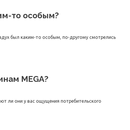
им-то особым?
воздух был каким-то особым, по-другому смотрелись
зинам MEGA?
ют ли они у вас ощущения потребительского