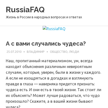
Перейти
RussiaFAQ
к
содержимому
Жизнь в России в народных вопросах и ответах
А с вами случались чудеса?
25.07.2010
ВЛАДИМИР
ОБЩЕСТВО, ЛЮДИ
Наш, пропитанный материализмом, ум, всегда
находит объяснения различным невероятным
случаям, которые, уверен, были в жизни у каждого.
А если не изощряться в догадках и взглянують
правде в глаза — наверняка придется признать:
чудеса есть. И они есть в твоей жизни. Так стоит ли
их объяснять? Может лучше радоваться, что чудо
произошло? Скажите, а в вашей жизни бывают
чудеса?