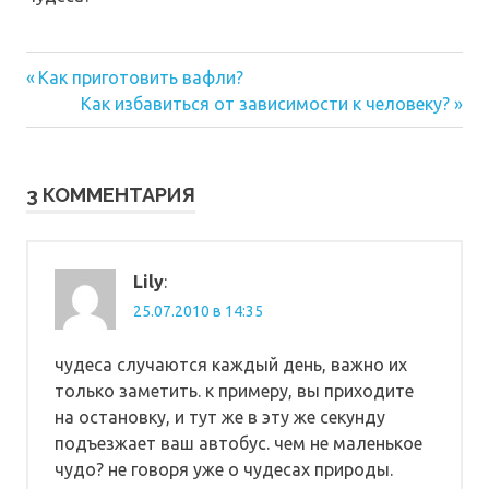
Предыдущая
Навигация
Как приготовить вафли?
запись:
Следующая
Как избавиться от зависимости к человеку?
по
запись:
записям
3 КОММЕНТАРИЯ
Lily
:
25.07.2010 в 14:35
чудеса случаются каждый день, важно их
только заметить. к примеру, вы приходите
на остановку, и тут же в эту же секунду
подъезжает ваш автобус. чем не маленькое
чудо? не говоря уже о чудесах природы.