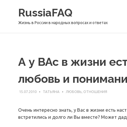
Перейти
RussiaFAQ
к
содержимому
Жизнь в России в народных вопросах и ответах
А у ВАс в жизни ес
любовь и пониман
15.07.2010
ТАТЬЯНА
ЛЮБОВЬ, ОТНОШЕНИЯ
Очень интересно знать, у Вас в жизни есть нас
встретились и долго ли Вы вместе? Может дади