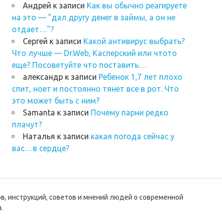
Андрей
к записи
Как вы обычно реагируете
на это — "дал другу денег в займы, а он не
отдает…"?
Сергей
к записи
Какой антивирус выбрать?
Что лучше — Dr.Web, Касперский или чтото
еще? Посоветуйте что поставить…
александр
к записи
Ребенок 1,7 лет плохо
спит, ноет и постоянно тянет все в рот. Что
это может быть с ним?
Samanta
к записи
Почему парни редко
плачут?
Наталья
к записи
какая погода сейчас у
вас…в сердце?
ов, инструкций, советов и мнений людей о современной
.