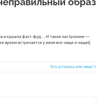
 неправильный образ
па и кушала фаст-фуд… И такие настроения —
е время встречается у меня все чаще и чаще((
Следующая
Это усталось или лень?
запись: