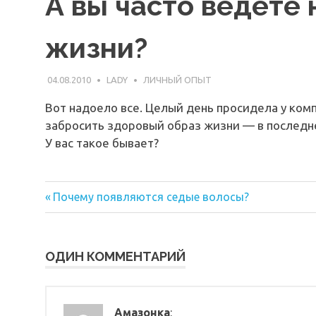
А вы часто ведете
жизни?
04.08.2010
LADY
ЛИЧНЫЙ ОПЫТ
Вот надоело все. Целый день просидела у ком
забросить здоровый образ жизни — в последне
У вас такое бывает?
Предыдущая
Навигация
Почему появляются седые волосы?
запись:
по
записям
ОДИН КОММЕНТАРИЙ
Амазонка
: