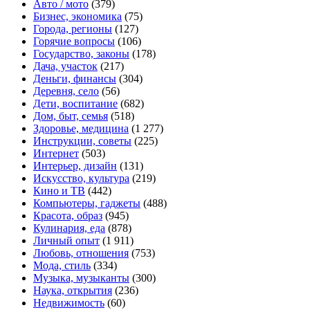
Авто / мото
(379)
Бизнес, экономика
(75)
Города, регионы
(127)
Горячие вопросы
(106)
Государство, законы
(178)
Дача, участок
(217)
Деньги, финансы
(304)
Деревня, село
(56)
Дети, воспитание
(682)
Дом, быт, семья
(518)
Здоровье, медицина
(1 277)
Инструкции, советы
(225)
Интернет
(503)
Интерьер, дизайн
(131)
Искусство, культура
(219)
Кино и ТВ
(442)
Компьютеры, гаджеты
(488)
Красота, образ
(945)
Кулинария, еда
(878)
Личный опыт
(1 911)
Любовь, отношения
(753)
Мода, стиль
(334)
Музыка, музыканты
(300)
Наука, открытия
(236)
Недвижимость
(60)