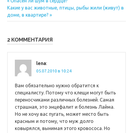
Предыдущая
Навигация
Опасен ли шум в сердце?
Следующая
запись:
Какие у вас животные, птицы, рыбы жили (живут) в
по
запись:
доме, в квартире?
записям
2 КОММЕНТАРИЯ
lena
:
05.07.2010 в 10:24
Вам обязательно нужно обратится к
специалисту. Потому что клещи могут быть
переносчиками различных болезней. Самая
страшная, это энцефалит и болезнь Лайма.
Но не хочу вас пугать, может место быть
красным и потому, что муж долго
ковырялся, вынимая этого кровососа. Но