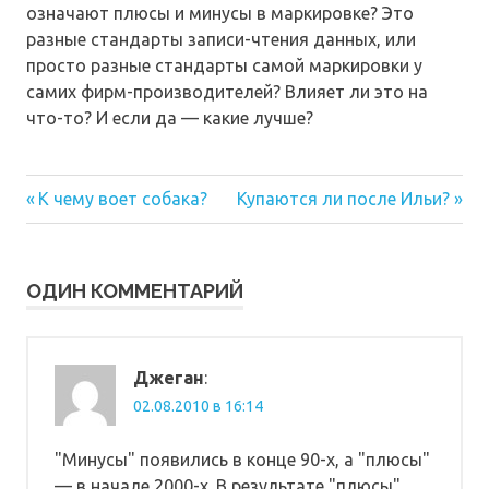
означают плюсы и минусы в маркировке? Это
разные стандарты записи-чтения данных, или
просто разные стандарты самой маркировки у
самих фирм-производителей? Влияет ли это на
что-то? И если да — какие лучше?
Предыдущая
Следующая
Навигация
К чему воет собака?
Купаются ли после Ильи?
запись:
запись:
по
записям
ОДИН КОММЕНТАРИЙ
Джеган
:
02.08.2010 в 16:14
"Минусы" появились в конце 90-х, а "плюсы"
— в начале 2000-х. В результате "плюсы"