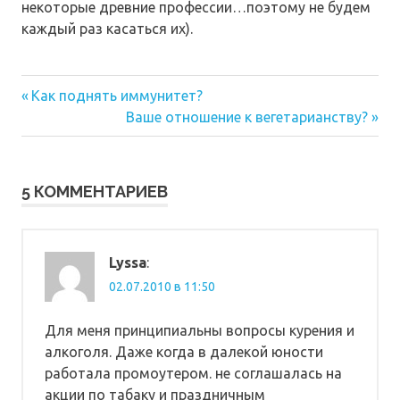
некоторые древние профессии…поэтому не будем
каждый раз касаться их).
Предыдущая
Навигация
Как поднять иммунитет?
запись:
Следующая
Ваше отношение к вегетарианству?
по
запись:
записям
5 КОММЕНТАРИЕВ
Lyssa
:
02.07.2010 в 11:50
Для меня принципиальны вопросы курения и
алкоголя. Даже когда в далекой юности
работала промоутером. не соглашалась на
акции по табаку и праздничным