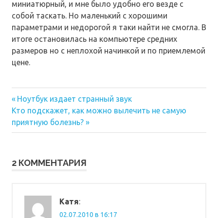
миниатюрный, и мне было удобно его везде с
собой таскать. Но маленький с хорошими
параметрами и недорогой я таки найти не смогла. В
итоге остановилась на компьютере средних
размеров но с неплохой начинкой и по приемлемой
цене.
Предыдущая
Навигация
Ноутбук издает странный звук
Следующая
запись:
Кто подскажет, как можно вылечить не самую
по
запись:
приятную болезнь?
записям
2 КОММЕНТАРИЯ
Катя
:
02.07.2010 в 16:17