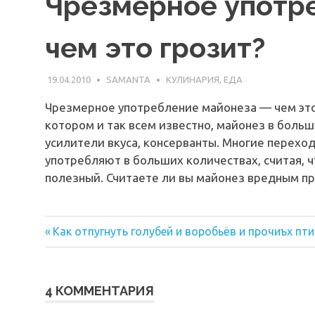
Чрезмерное употр
чем это грозит?
19.04.2010
SAMANTA
КУЛИНАРИЯ, ЕДА
Чрезмерное употребление майонеза — чем это
котором и так всем известно, майонез в боль
усилители вкуса, консерванты. Многие переход
употребляют в больших количествах, считая, ч
полезный. Считаете ли вы майонез вредным пр
Предыдущая
Навигация
Как отпугнуть голубей и воробьёв и прочиъх пти
запись:
по
записям
4 КОММЕНТАРИЯ