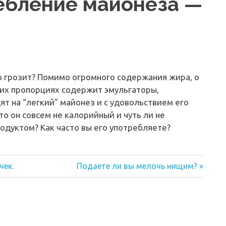
ебление майонеза —
 грозит? Помимо огромного содержания жира, о
ших пропорциях содержит эмульгаторы,
ят на “легкий” майонез и с удовольствием его
то он совсем не калорийный и чуть ли не
одуктом? Как часто вы его употребляете?
Следующая
чек.
Подаете ли вы мелочь нищим?
запись: