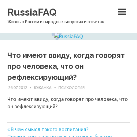
Перейти
RussiaFAQ
к
содержимому
Жизнь в России в народных вопросах и ответах
Что имеют ввиду, когда говорят
про человека, что он
рефлексирующий?
26.07.2012
ЮЖАНКА
ПСИХОЛОГИЯ
Что имеют ввиду, когда говорят про человека, что
он рефлексирующий?
Предыдущая
Навигация
В чем смысл такого воспитания?
Следующая
запись:
Почему, когда засыпаешь на солнце. быстро