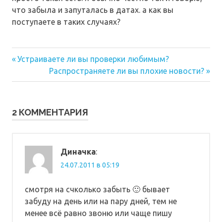
что забыла и запуталась в датах. а как вы
поступаете в таких случаях?
Предыдущая
Навигация
Устраиваете ли вы проверки любимым?
запись:
Следующая
Распространяете ли вы плохие новости?
по
запись:
записям
2 КОММЕНТАРИЯ
Диначка
:
24.07.2011 в 05:19
смотря на счколько забыть 🙂 бывает
забуду на день или на пару дней, тем не
менее всё равно звоню или чаще пишу