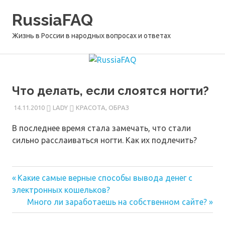
Перейти
RussiaFAQ
к
содержимому
Жизнь в России в народных вопросах и ответах
Что делать, если слоятся ногти?
14.11.2010
LADY
КРАСОТА, ОБРАЗ
В последнее время стала замечать, что стали
сильно расслаиваться ногти. Как их подлечить?
Предыдущая
Навигация
Какие самые верные способы вывода денег с
запись:
электронных кошельков?
по
Следующая
Много ли заработаешь на собственном сайте?
запись:
записям