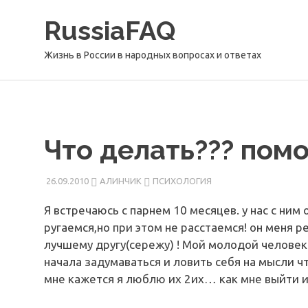
Перейти
RussiaFAQ
к
содержимому
Жизнь в России в народных вопросах и ответах
Что делать??? помо
26.09.2010
АЛИНЧИК
ПСИХОЛОГИЯ
Я встречаюсь с парнем 10 месяцев. у нас с ни
ругаемся,но при этом не расстаемся! он меня р
лучшему другу(сережу) ! Мой молодой человек 
начала задумаваться и ловить себя на мысли 
мне кажется я люблю их 2их… как мне выйти и