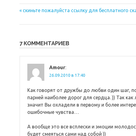
Предыдущая
Навигация
скиньте пожалуйста ссылку для бесплатного ск
запись:
по
записям
7 КОММЕНТАРИЕВ
Amour
:
26.09.2010 в 17:40
Как говорят от дружбы до любви один шаг, п
парней наиболее дорог для сердца. )) Так ка
значит Вы охладели в первому и более интере
ошибочные чувства…
А вообще это все всплески и эмоции молодост
будет смеяться сами над собой ))