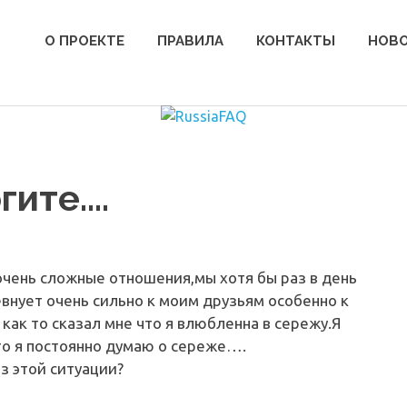
О ПРОЕКТЕ
ПРАВИЛА
КОНТАКТЫ
НОВ
гите….
м очень сложные отношения,мы хотя бы раз в день
евнует очень сильно к моим друзьям особенно к
как то сказал мне что я влюбленна в сережу.Я
что я постоянно думаю о сереже….
з этой ситуации?