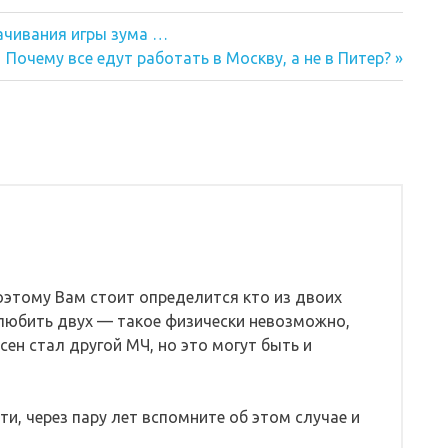
ачивания игры зума …
Следующая
Почему все едут работать в Москву, а не в Питер?
запись:
оэтому Вам стоит определится кто из двоих
к любить двух — такое физически невозможно,
сен стал другой МЧ, но это могут быть и
и, через пару лет вспомните об этом случае и