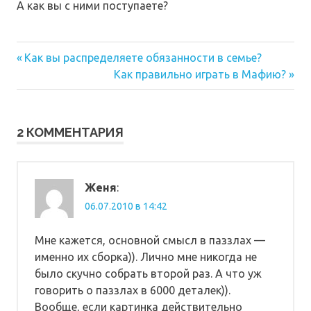
А как вы с ними поступаете?
Предыдущая
Навигация
Как вы распределяете обязанности в семье?
запись:
Следующая
Как правильно играть в Мафию?
по
запись:
записям
2 КОММЕНТАРИЯ
Женя
:
06.07.2010 в 14:42
Мне кажется, основной смысл в паззлах —
именно их сборка)). Лично мне никогда не
было скучно собрать второй раз. А что уж
говорить о паззлах в 6000 деталек)).
Вообще, если картинка действительно