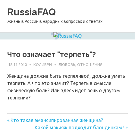
Перейти
RussiaFAQ
к
содержимому
Жизнь в России в народных вопросах и ответах
Что означает "терпеть"?
18.11.2010
КОЛИБРИ
ЛЮБОВЬ, ОТНОШЕНИЯ
Женщина должна быть терпеливой, должна уметь
терпеть. А что это значит? Терпеть в смысле
физическую боль? Или здесь идет речь о другом
терпении?
Предыдущая
Навигация
Кто такая эмансипированная женщина?
запись:
Следующая
Какой макияж подходит блондинкам?
по
запись: