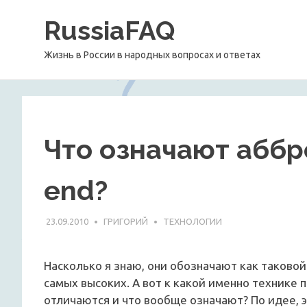
Перейти
RussiaFAQ
к
содержимому
Жизнь в России в народных вопросах и ответах
Что означают аббрев
end?
23.09.2010
ГРИГОРИЙ
ТЕХНОЛОГИИ
Насколько я знаю, они обозначают как таковой
самых высоких. А вот к какой именно технике 
отличаются и что вообще означают? По идее, э