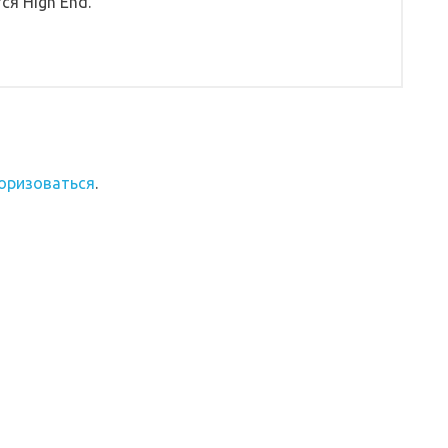
ся High End.
оризоваться
.