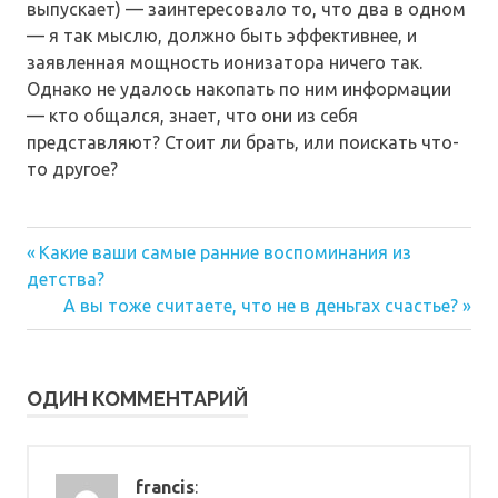
выпускает) — заинтересовало то, что два в одном
— я так мыслю, должно быть эффективнее, и
заявленная мощность ионизатора ничего так.
Однако не удалось накопать по ним информации
— кто общался, знает, что они из себя
представляют? Стоит ли брать, или поискать что-
то другое?
Предыдущая
Навигация
Какие ваши самые ранние воспоминания из
запись:
детства?
по
Следующая
А вы тоже считаете, что не в деньгах счастье?
запись:
записям
ОДИН КОММЕНТАРИЙ
francis
: