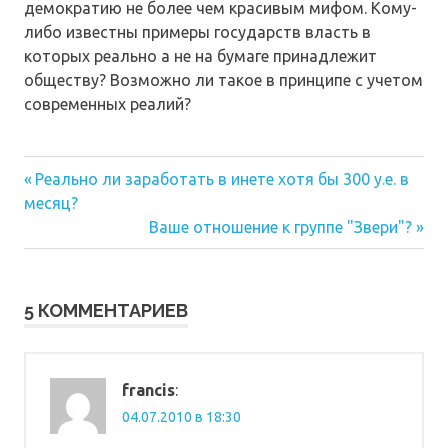
демократию не более чем красивым мифом. Кому-
либо известны примеры государств власть в
которых реально а не на бумаге принадлежит
обществу? Возможно ли такое в принципе с учетом
современных реалий?
Предыдущая
Навигация
Реально ли заработать в инете хотя бы 300 у.е. в
запись:
месяц?
по
Следующая
Ваше отношение к группе "Звери"?
запись:
записям
5 КОММЕНТАРИЕВ
francis
:
04.07.2010 в 18:30