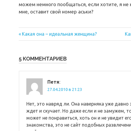
можем немного пообщаться, если хотите, я не 
мне, оставит свой номер аськи?
Предыдущая
Сл
Навигация
Какая она – идеальная женщина?
Ка
запись:
за
по
записям
5 КОММЕНТАРИЕВ
Петя
:
27.04.2010 в 21:23
Нет, это навряд ли. Она наверняка уже давно
ждет и скучает. Но даже если и не замужем, т
может не понравиться, хоть он и не увидит е
знакомства, это не сайт подобных развлечений