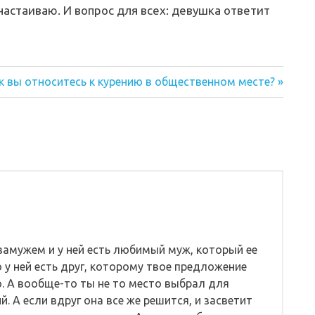
настаиваю. И вопрос для всех: девушка ответит
едующая
к вы относитесь к курению в общественном месте?
пись:
 замужем и у ней есть любимый муж, который ее
о у ней есть друг, которому твое предложение
го. А вообще-то ты не то место выбрал для
. А если вдруг она все же решится, и засветит