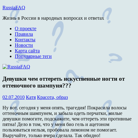
Перейти
RussiaFAQ
к
Жизнь в России в народных вопросах и ответах
содержимому
О проекте
Правила
Контакты
Новости
Карта сайта
Популярные теги
Девушки чем оттереть искуственные ногти от
оттеночного шампуня???
02.07.2010
Катя
Красота, образ
Ну вот, сегодня у меня опять, трагедия! Покрасила волосы
оттеночным шампунем, и забыла одеть перчатки, милые
девушки помогите, подскажите, чем оттереть эти противные
пятна! Дело в том, что у меня био гель и ацетоном
пользоваться нельзя, пробовала лимоном не помогает.
Выручайте, только вчера сделала. Так обидно!