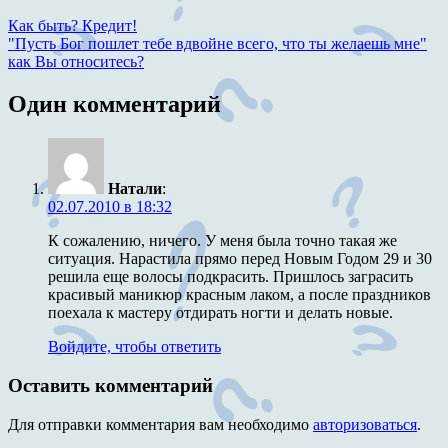
Навигация
Предыдущая
Как быть? Кредит!
запись:
Следующая
"Пусть Бог пошлет тебе вдвойне всего, что ты желаешь мне"
по
запись:
как Вы относитесь?
записям
Один комментарий
Натали
:
02.07.2010 в 18:32
К сожалению, ничего. У меня была точно такая же
ситуация. Нарастила прямо перед Новым Годом 29 и 30
решила еще волосы подкрасить. Пришлось заграсить
красивый маникюр красным лаком, а после праздников
поехала к мастеру отдирать ногти и делать новые.
Войдите, чтобы ответить
Оставить комментарий
Для отправки комментария вам необходимо
авторизоваться
.