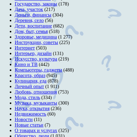
Государство, законы
(178)
Дача, участок
(217)
Деньги, финансы
(304)
Деревня, село
(56)
Дети, воспитание
(682)
Дом, быт, семья
(518)
Здоровье, медицина
(1 277)
Инструкции, советы
(225)
Интернет
(503)
Интерьер, дизайн
(131)
Искусство, культура
(219)
Кино и ТВ
(442)
Компьютеры, гаджеты
(488)
Красота, образ
(945)
Кулинария, еда
(878)
Личный опыт
(1 911)
Любовь, отношения
(753)
Мода, стиль
(334)
Музыка, музыканты
(300)
Наука, открытия
(236)
Недвижимость
(60)
Новости
(11)
Новые статьи
(7)
О товарах и услугах
(325)
Общество, люди
(1 031)