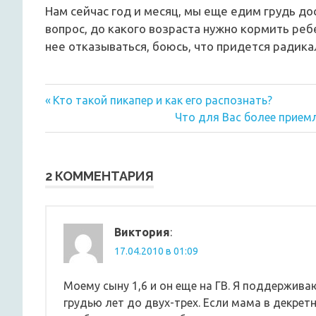
Нам сейчас год и месяц, мы еще едим грудь дос
вопрос, до какого возраста нужно кормить реб
нее отказываться, боюсь, что придется радик
Предыдущая
Навигация
Кто такой пикапер и как его распознать?
запись:
Следующая
Что для Вас более прием
по
запись:
записям
2 КОММЕНТАРИЯ
Виктория
:
17.04.2010 в 01:09
Моему сыну 1,6 и он еще на ГВ. Я поддержива
грудью лет до двух-трех. Если мама в декретн