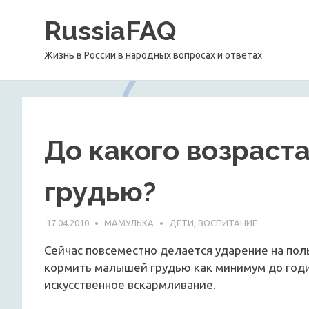
Перейти
RussiaFAQ
к
содержимому
Жизнь в России в народных вопросах и ответах
До какого возраст
грудью?
17.04.2010
МАМУЛЬКА
ДЕТИ, ВОСПИТАНИЕ
Сейчас повсеместно делается ударение на пол
кормить малышей грудью как минимум до годика
искусственное вскармливание.