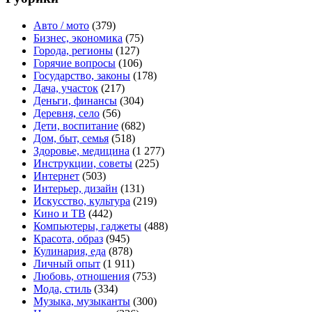
Авто / мото
(379)
Бизнес, экономика
(75)
Города, регионы
(127)
Горячие вопросы
(106)
Государство, законы
(178)
Дача, участок
(217)
Деньги, финансы
(304)
Деревня, село
(56)
Дети, воспитание
(682)
Дом, быт, семья
(518)
Здоровье, медицина
(1 277)
Инструкции, советы
(225)
Интернет
(503)
Интерьер, дизайн
(131)
Искусство, культура
(219)
Кино и ТВ
(442)
Компьютеры, гаджеты
(488)
Красота, образ
(945)
Кулинария, еда
(878)
Личный опыт
(1 911)
Любовь, отношения
(753)
Мода, стиль
(334)
Музыка, музыканты
(300)