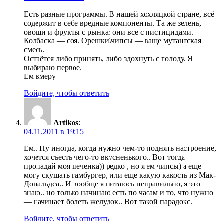
Есть разные программы. В нашей хохляцкой стране, всё
содержит в себе вредные компоненты. Та же зелень,
овощи и фрукты с рынка: они все с пистицидами.
Колбаска — соя. Орешки\чипсы — ваще мутантская
смесь.
Остаётся либо принять, либо здохнуть с голоду. Я
выбираю первое.
Ем вмеру
Войдите, чтобы ответить
Artikos
:
04.11.2011 в 19:15
Ем.. Ну иногда, когда нужно чем-то поднять настроение,
хочется съесть чего-то вкусненького.. Вот тогда —
пропадай моя печенка)) редко , но я ем чипсы) а еще
могу скушать гамбургер, или еще какую какость из Мак-
Дональдса.. И вообще я питаюсь неправильно, я это
знаю.. но только начинаю есть по часам и то, что нужно
— начинает болеть желудок.. Вот такой парадокс.
Войдите, чтобы ответить