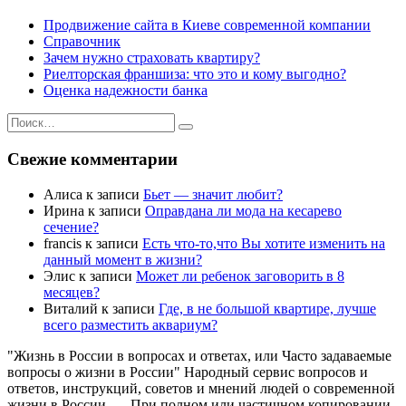
Продвижение сайта в Киеве современной компании
Справочник
Зачем нужно страховать квартиру?
Риелторская франшиза: что это и кому выгодно?
Оценка надежности банка
Искать:
Поиск
Свежие комментарии
Алиса
к записи
Бьет — значит любит?
Ирина
к записи
Оправдана ли мода на кесарево
сечение?
francis
к записи
Есть что-то,что Вы хотите изменить на
данный момент в жизни?
Элис
к записи
Может ли ребенок заговорить в 8
месяцев?
Виталий
к записи
Где, в не большой квартире, лучше
всего разместить аквариум?
"Жизнь в России в вопросах и ответах, или Часто задаваемые
вопросы о жизни в России" Народный сервис вопросов и
ответов, инструкций, советов и мнений людей о современной
жизни в России. --- При полном или частичном копировании