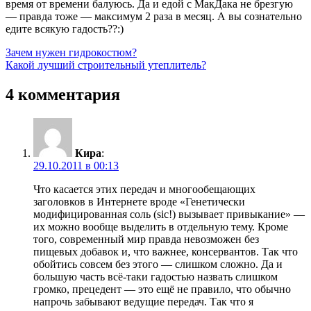
время от времени балуюсь. Да и едой с МакДака не брезгую
— правда тоже — максимум 2 раза в месяц. А вы сознательно
едите всякую гадость??:)
Навигация
Предыдущая
Зачем нужен гидрокостюм?
запись:
Следующая
Какой лучший строительный утеплитель?
по
запись:
записям
4 комментария
Кира
:
29.10.2011 в 00:13
Что касается этих передач и многообещающих
заголовков в Интернете вроде «Генетически
модифицированная соль (sic!) вызывает привыкание» —
их можно вообще выделить в отдельную тему. Кроме
того, современный мир правда невозможен без
пищевых добавок и, что важнее, консервантов. Так что
обойтись совсем без этого — слишком сложно. Да и
большую часть всё-таки гадостью назвать слишком
громко, прецедент — это ещё не правило, что обычно
напрочь забывают ведущие передач. Так что я