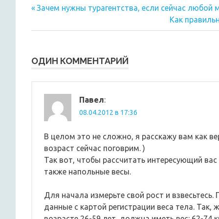
Предыдущая
Навигация
Зачем нужны турагентства, если сейчас любой 
запись:
Следующая
Как правильн
по
запись:
записям
ОДИН КОММЕНТАРИЙ
Павел
:
08.04.2012 в 17:36
В целом это не сложно, я расскажу вам как ве
возраст сейчас поговрим. )
Так вот, чтобы рассчитать интересующий вас 
также напольные весы.
Для начала измерьте свой рост и взвесьтесь.
данные с картой регистрации веса тела. Так, 
возрасте 26-59 лет, должна иметь вес: 62-74