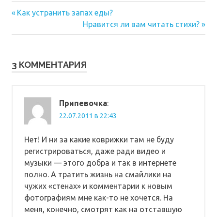
Предыдущая
Навигация
Как устранить запах еды?
запись:
Следующая
Нравится ли вам читать стихи?
по
запись:
записям
3 КОММЕНТАРИЯ
Припевочка
:
22.07.2011 в 22:43
Нет! И ни за какие коврижки там не буду
регистрироваться, даже ради видео и
музыки — этого добра и так в интернете
полно. А тратить жизнь на смайлики на
чужих «стенах» и комментарии к новым
фотографиям мне как-то не хочется. На
меня, конечно, смотрят как на отставшую