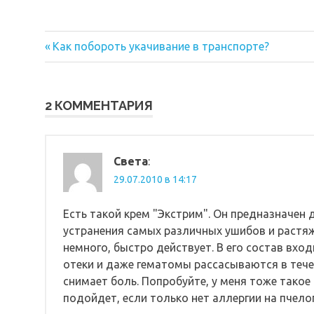
Предыдущая
Навигация
Как побороть укачивание в транспорте?
запись:
по
записям
2 КОММЕНТАРИЯ
Света
:
29.07.2010 в 14:17
Есть такой крем "Экстрим". Он предназначен 
устранения самых различных ушибов и растяж
немного, быстро действует. В его состав вхо
отеки и даже гематомы рассасываются в тече
снимает боль. Попробуйте, у меня тоже такое 
подойдет, если только нет аллергии на пчел