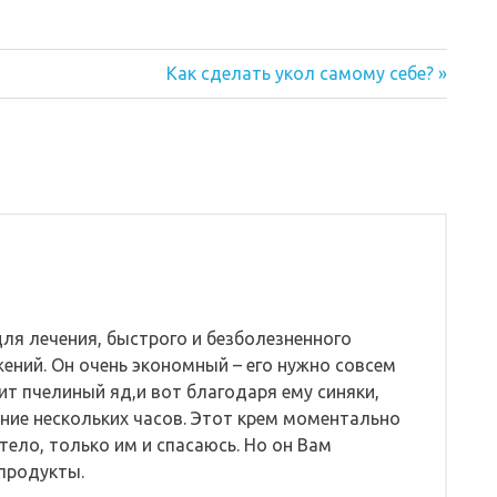
Следующая
Как сделать укол самому себе?
запись:
для лечения, быстрого и безболезненного
ений. Он очень экономный – его нужно совсем
дит пчелиный яд,и вот благодаря ему синяки,
ние нескольких часов. Этот крем моментально
тело, только им и спасаюсь. Но он Вам
опродукты.