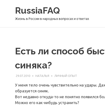
Перейти
RussiaFAQ
к
содержимому
Жизнь в России в народных вопросах и ответах
Есть ли способ бы
синяка?
29.07.2010
НАТАЛЬЯ
ЛИЧНЫЙ ОПЫТ
У меня тело очень чувствительно на удары. Д
образуется синяк.
Вот недавно откуда-то не понятно появился бо
Можно его как-нибудь устранить?