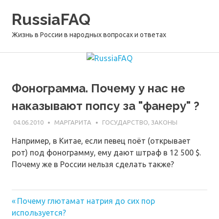
Перейти
RussiaFAQ
к
содержимому
Жизнь в России в народных вопросах и ответах
Фонограмма. Почему у нас не
наказывают попсу за "фанеру" ?
04.06.2010
МАРГАРИТА
ГОСУДАРСТВО, ЗАКОНЫ
Например, в Китае, если певец поёт (открывает
рот) под фонограмму, ему дают штраф в 12 500 $.
Почему же в России нельзя сделать также?
Предыдущая
Навигация
Почему глютамат натрия до сих пор
запись:
используется?