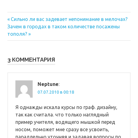
Предыдущая
Навигация
Сильно ли вас задевает непонимание в мелочах?
Следующая
запись:
Зачем в городах в таком количестве посажены
по
запись:
тополя?
записям
3 КОММЕНТАРИЯ
Neptune
:
07.07.2010 в 00:18
Я однажды искала курсы по граф. дизайну,
так как считала. что только наглядный
пример учителя, водящего мышкой перед
носом, поможет мне сразу все усвоить,
параллельно уточняя и задавая вопросы по