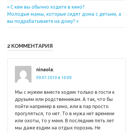
Предыдущая
Навигация
С кем вы обычно ходите в кино?
Следующая
запись:
Молодые мамы, которые сидят дома с детьми, а
по
запись:
вы подрабатываете на дому?
записям
2 КОММЕНТАРИЯ
ninaola
:
09.07.2010 в 16:09
Мы с мужем вместе ходим только в гости к
друзьям или родственникам. А так, что бы
пойти например в кино, или в пар просто
прогуляться, то нет. То в мужа нет времени
или охоты, то у меня. В последние пять лет
мы даже ездим на отдых порознь. Не