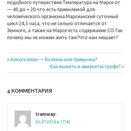
подобного путешествия.Температура на Марсе от
— 40 до + 20 что есть приемлемой для
человеческого организма.Марсианский суточный
цикл 24,5 часа, что не сильно отличается от
Земного, а также на Марсе есть содержание СО.Так
почему мы не можем жить там?Что нам мешает?
Предыдущая
Навигация
Алкоголизм — болезнь или привычка?
запись:
Следующая
Как выжить в авиакатастрофе?
по
запись:
записям
4 КОММЕНТАРИЯ
tramway
:
01.07.2010 в 17:42