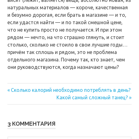
натуральных материалов — короче, качественная
и безумно дорогая, если брать в магазине — и то,
если удастся найти — и по такой смешной цене,
что не купить просто не получается. И при этом
рядом — нечто, на что страшно глянуть, и стоит
столько, сколько не стоило в свои лучшие годы…
причём так сплошь и рядом, это не проблема
отдельного магазина. Почему так, кто знает, чем
они руководствуются, когда назначают цены?
Предыдущая
Навигация
Сколько калорий необходимо потреблять в день?
запись:
Следующая
Какой самый сложный танец?
по
запись:
записям
3 КОММЕНТАРИЯ