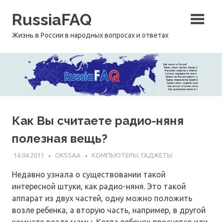
Перейти
RussiaFAQ
к
содержимому
Жизнь в России в народных вопросах и ответах
Как Вы считаете радио-няня
полезная вещь?
14.04.2011
OKSSAA
КОМПЬЮТЕРЫ, ГАДЖЕТЫ
Недавно узнала о существовании такой
интересной штуки, как радио-няня. Это такой
аппарат из двух частей, одну можно положить
возле ребенка, а вторую часть, например, в другой
комнате возле мамы. Когда ребенок проснется или