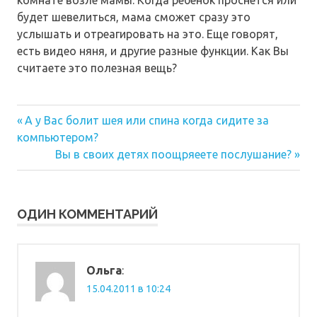
будет шевелиться, мама сможет сразу это
услышать и отреагировать на это. Еще говорят,
есть видео няня, и другие разные функции. Как Вы
считаете это полезная вещь?
Предыдущая
Навигация
А у Вас болит шея или спина когда сидите за
запись:
компьютером?
по
Следующая
Вы в своих детях поощряеете послушание?
запись:
записям
ОДИН КОММЕНТАРИЙ
Ольга
:
15.04.2011 в 10:24