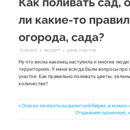
Как поливать сад,
ли какие-то правил
огорода, сада?
15.04.2012
ЭКСПЕРТ
ДАЧА, УЧАСТОК
Ну что весна наконец наступила и многие люди
территориях. У меня всегда были вопросы про
участке. Как правильно поливать цветы, зелень
количестве?
Предыдущая
Навигация
Опасно ли играть на валютной бирже, и можно 
запись:
Следующая
Открываем прачечную, и
по
запись:
записям