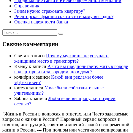
Продвижение сайта в Киеве современной компании
Справочник
Зачем нужно страховать квартиру?
Риелторская франшиза: что это и кому выгодно?
Оценка надежности банка
Искать:
Поиск
Свежие комментарии
Света
к записи
Почему мужчины не уступают
женщинам место в транспорте?
Kseniy
к записи
А что вы предпочитаете: жить в городе
в квартире или за городом, но в доме?
колибри
к записи
Какой вид рекламы более
эффективен?
torres
к записи
У вас были соблазнительные
учительницы?
Sabrina
к записи
Любите ли вы прогулки поздней
осенью?
"Жизнь в России в вопросах и ответах, или Часто задаваемые
вопросы о жизни в России" Народный сервис вопросов и
ответов, инструкций, советов и мнений людей о современной
жизни в России. --- При полном или частичном копировании