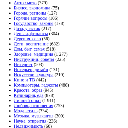
Авто / мото
(379)
Бизнес, экономика
(75)
Города, регионы
(127)
Горячие вопросы
(106)
Государство, законы
(178)
Дача, участок
(217)
Деньги, финансы
(304)
Деревня, село
(56)
Дети, воспитание
(682)
Дом, быт, семья
(518)
Здоровье, медицина
(1 277)
Инструкции, советы
(225)
Интернет
(503)
Интерьер, дизайн
(131)
Искусство, культура
(219)
Кино и ТВ
(442)
Компьютеры, гаджеты
(488)
Красота, образ
(945)
Кулинария, еда
(878)
Личный опыт
(1 911)
Любовь, отношения
(753)
Мода, стиль
(334)
Музыка, музыканты
(300)
Наука, открытия
(236)
Недвижимость
(60)