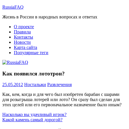
Перейти
RussiaFAQ
к
Жизнь в России в народных вопросах и ответах
содержимому
О проекте
Правила
Контакты
Новости
Карта сайта
Популярные теги
Как появился лототрон?
25.05.2012
Ностальжи
Развлечения
Как, кем, когда и для чего был изобретен барабан с шарами
для розыгрыша лотерей или лото? Он сразу был сделан для
этих целей или его первоначальное назначение было иным?
Навигация
Предыдущая
Насколько вы удачливый игрок?
запись:
Следующая
Какой камень самый дорогой?
по
запись: