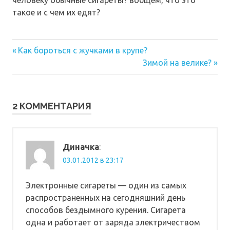
такое и с чем их едят?
Предыдущая
Навигация
Как бороться с жучками в крупе?
запись:
Следующая
Зимой на велике?
по
запись:
записям
2 КОММЕНТАРИЯ
Диначка
:
03.01.2012 в 23:17
Электронные сигареты — один из самых
распространенных на сегодняшний день
способов бездымного курения. Сигарета
одна и работает от заряда электричеством