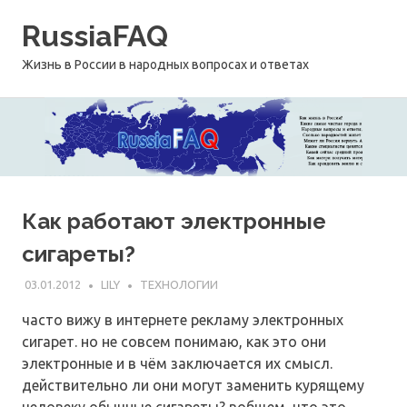
Перейти
RussiaFAQ
к
содержимому
Жизнь в России в народных вопросах и ответах
Как работают электронные
сигареты?
03.01.2012
LILY
ТЕХНОЛОГИИ
часто вижу в интернете рекламу электронных
сигарет. но не совсем понимаю, как это они
электронные и в чём заключается их смысл.
действительно ли они могут заменить курящему
человеку обычные сигареты? вобщем, что это