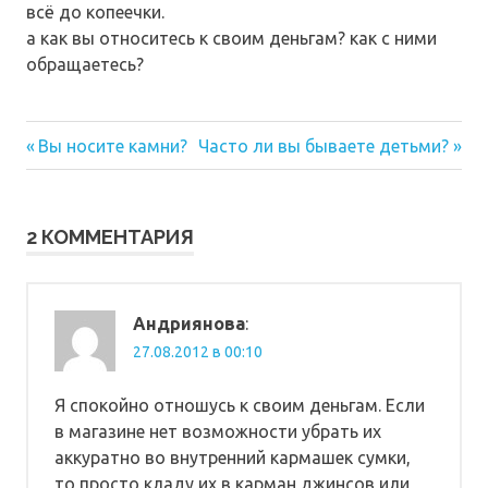
всё до копеечки.
а как вы относитесь к своим деньгам? как с ними
обращаетесь?
Предыдущая
Следующая
Навигация
Вы носите камни?
Часто ли вы бываете детьми?
запись:
запись:
по
записям
2 КОММЕНТАРИЯ
Андриянова
:
27.08.2012 в 00:10
Я спокойно отношусь к своим деньгам. Если
в магазине нет возможности убрать их
аккуратно во внутренний кармашек сумки,
то просто кладу их в карман джинсов или