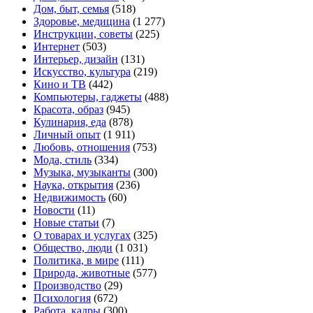
Дом, быт, семья
(518)
Здоровье, медицина
(1 277)
Инструкции, советы
(225)
Интернет
(503)
Интерьер, дизайн
(131)
Искусство, культура
(219)
Кино и ТВ
(442)
Компьютеры, гаджеты
(488)
Красота, образ
(945)
Кулинария, еда
(878)
Личный опыт
(1 911)
Любовь, отношения
(753)
Мода, стиль
(334)
Музыка, музыканты
(300)
Наука, открытия
(236)
Недвижимость
(60)
Новости
(11)
Новые статьи
(7)
О товарах и услугах
(325)
Общество, люди
(1 031)
Политика, в мире
(111)
Природа, животные
(577)
Производство
(29)
Психология
(672)
Работа, кадры
(300)