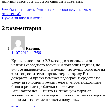
делиться здесь друг с другом опытом и советами.
Навигация
Предыдущая
Чем бы вы занялись, будь вы финансово независимым
запись:
человеком?
по
Следующая
Нужна ли виза в Китай?
записям
запись:
2 комментария
Карина
:
11.07.2010 в 17:56
Крашу волосы раз в 2-3 месяца, в зависимости от
наличия свободного времени и появления седины, но
тут все индивидуально, я думаю, что лучше всего вам на
этот вопрос ответит парикмахер, которому Вы
доверяете. И краску поможет подобрать и средства по
уходу за волосами и кожей головы, чтобы подходящие
были и решали проблемки с волосами.
Если такого нет — ищите) Сейчас куча форумов
косметологов, парикмахеров — можно задавать вопросы
и иногда в тот же день ответы получать…