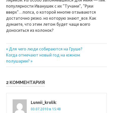
популярности Иванушек с их "Тучами", "Руки
вверх"…попса, о которой многие отзываются
достаточно резко. но которую знают_все. Как
думаете, что этим летом будет чаще всего
доноситься из колонок?
Предыдущая
Навигация
Для чего люди собираются на Груше?
Следующая
запись:
Когда отмечают новый год на южном
по
запись:
полушарии?
записям
2 КОММЕНТАРИЯ
Lunnii_krolik
:
03.07.2010 в 15:48