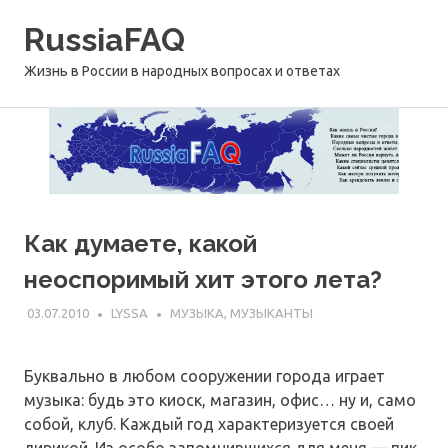
Перейти
RussiaFAQ
к
содержимому
Жизнь в России в народных вопросах и ответах
Как думаете, какой
неоспоримый хит этого лета?
03.07.2010
LYSSA
МУЗЫКА, МУЗЫКАНТЫ
Буквально в любом сооружении города играет
музыка: будь это киоск, магазин, офис… ну и, само
собой, клуб. Каждый год характеризуется своей
лирикой. Из особо запомнившихся для меня — пик